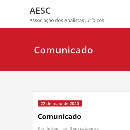
Skip
AESC
to
content
Associação dos Analistas Jurídicos
Comunicado
22 de maio de 2020
Comunicado
Por
furlan
em
Sem categoria