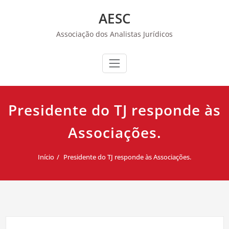
Skip
AESC
to
content
Associação dos Analistas Jurídicos
Presidente do TJ responde às
Associações.
Início
Presidente do TJ responde às Associações.