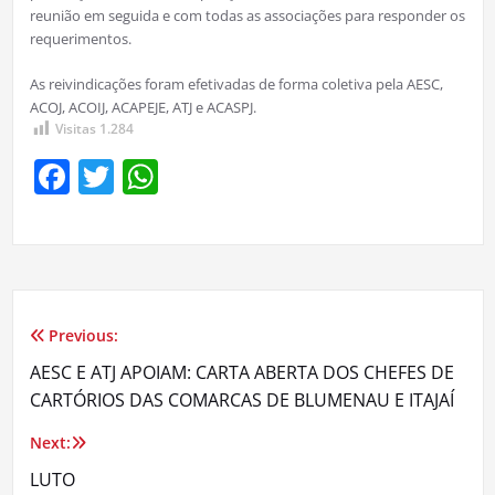
reunião em seguida e com todas as associações para responder os
requerimentos.
As reivindicações foram efetivadas de forma coletiva pela AESC,
ACOJ, ACOIJ, ACAPEJE, ATJ e ACASPJ.
Visitas
1.284
Facebook
Twitter
WhatsApp
Previous:
Navegação
AESC E ATJ APOIAM: CARTA ABERTA DOS CHEFES DE
de
CARTÓRIOS DAS COMARCAS DE BLUMENAU E ITAJAÍ
Post
Next:
LUTO