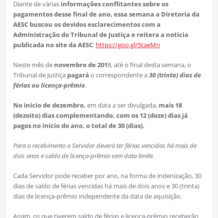
Diante de várias
informações conflitantes sobre os
pagamentos desse final de ano, essa semana a Diretoria da
AESC buscou os devidos esclarecimentos com a
Administração do Tribunal de Justiça e reitera a noticia
publicada no site da AESC
:
https://goo.gl/5taeMn
Neste mês de
novembro de 201
8, até o final desta semana, o
Tribunal de Justiça
pagará
o correspondente a
30 (trinta) dias de
férias ou licença-prêmio
.
No inicio de dezembro,
em data a ser divulgada,
mais 18
(dezoito) dias complementando, com os 12 (doze) dias já
pagos no inicio do ano, o total de 30 (dias).
Para o recebimento o Servidor deverá ter férias vencidas há mais de
dois anos e saldo de licença-prêmio sem data limite.
Cada Servidor pode receber por ano, na forma de indenização, 30
dias de saldo de férias vencidas há mais de dois anos e 30 (trinta)
dias de licença-prêmio independente da data de aquisição.
Assim, os que tiverem saldo de férias e licença-prêmio receberão