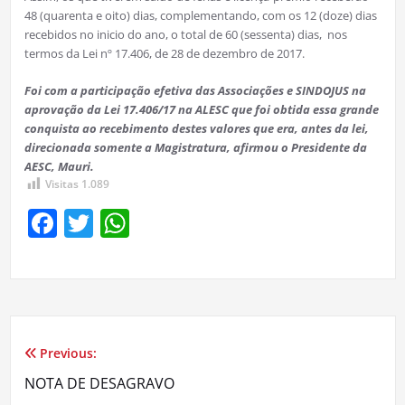
48 (quarenta e oito) dias, complementando, com os 12 (doze) dias
recebidos no inicio do ano, o total de 60 (sessenta) dias, nos
termos da Lei nº 17.406, de 28 de dezembro de 2017.
Foi com a participação efetiva das Associações e SINDOJUS na
aprovação da Lei 17.406/17 na ALESC que foi obtida essa grande
conquista ao recebimento destes valores que era, antes da lei,
direcionada somente a Magistratura, afirmou o Presidente da
AESC, Mauri.
Visitas
1.089
Facebook
Twitter
WhatsApp
Previous:
Navegação
NOTA DE DESAGRAVO
de