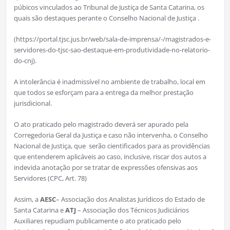
púbicos vinculados ao Tribunal de Justiça de Santa Catarina, os
quais são destaques perante o Conselho Nacional de Justiça .
(https://portal.tjsc.jus.br/web/sala-de-imprensa/-/magistrados-e-
servidores-do-tjsc-sao-destaque-em-produtividade-no-relatorio-
do-cnj).
A intolerância é inadmissível no ambiente de trabalho, local em
que todos se esforçam para a entrega da melhor prestação
jurisdicional.
O ato praticado pelo magistrado deverá ser apurado pela
Corregedoria Geral da Justiça e caso não intervenha, o Conselho
Nacional de Justiça, que serão cientificados para as providências
que entenderem aplicáveis ao caso, inclusive, riscar dos autos a
indevida anotação por se tratar de expressões ofensivas aos
Servidores (CPC, Art. 78)
Assim, a
AESC
– Associação dos Analistas Jurídicos do Estado de
Santa Catarina e
ATJ
– Associação dos Técnicos Judiciários
Auxiliares repudiam publicamente o ato praticado pelo