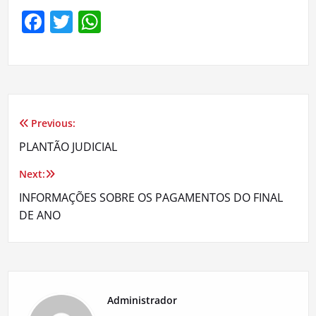
Facebook
Twitter
WhatsApp
Previous:
Navegação
PLANTÃO JUDICIAL
de
Next:
Post
INFORMAÇÕES SOBRE OS PAGAMENTOS DO FINAL
DE ANO
Administrador