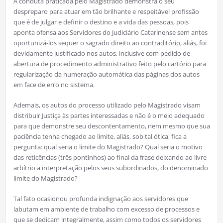
A conduta praticada pelo Magistrado demonstra o seu
despreparo para atuar em tão brilhante e respeitável profissão
que é de julgar e definir o destino e a vida das pessoas, pois
aponta ofensa aos Servidores do Judiciário Catarinense sem antes
oportunizá-los sequer o sagrado direito ao contraditório, aliás, foi
devidamente justificado nos autos, inclusive com pedido de
abertura de procedimento administrativo feito pelo cartório para
regularização da numeração automática das páginas dos autos
em face de erro no sistema.
Ademais, os autos do processo utilizado pelo Magistrado visam
distribuir Justiça às partes interessadas e não é o meio adequado
para que demonstre seu descontentamento, nem mesmo que sua
paciência tenha chegado ao limite, aliás, sob tal ótica, fica a
pergunta: qual seria o limite do Magistrado? Qual seria o motivo
das reticências (três pontinhos) ao final da frase deixando ao livre
arbítrio a interpretação pelos seus subordinados, do denominado
limite do Magistrado?
Tal fato ocasionou profunda indignação aos servidores que
labutam em ambiente de trabalho com excesso de processos e
que se dedicam integralmente, assim como todos os servidores