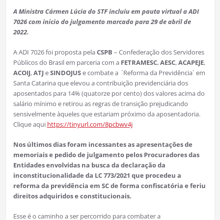
A Ministra Cármen Lúcia do STF incluiu em pauta virtual a ADI
7026 com inicio do julgamento marcado para 29 de abril de
2022.
A ADI 7026 foi proposta pela
CSPB
– Confederação dos Servidores
Públicos do Brasil em parceria com a
FETRAMESC
,
AESC
,
ACAPEJE
,
ACOIJ
,
ATJ
e
SINDOJUS
e combate a ´Reforma da Previdência` em
Santa Catarina que elevou a contribuição previdenciária dos
aposentados para 14% (quatorze por cento) dos valores acima do
salário mínimo e retirou as regras de transição prejudicando
sensivelmente àqueles que estariam próximo da aposentadoria.
Clique aqui
https://tinyurl.com/8pcbwv4j
Nos últimos dias foram incessantes as apresentações de
memoriais e pedido de julgamento pelos Procuradores das
Entidades envolvidas na busca da declaração da
inconstitucionalidade da LC 773/2021 que procedeu a
reforma da previdência em SC de forma confiscatória e feriu
direitos adquiridos e constitucionais.
Esse é o caminho a ser percorrido para combater a