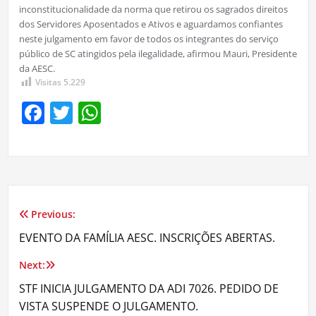
inconstitucionalidade da norma que retirou os sagrados direitos
dos Servidores Aposentados e Ativos e aguardamos confiantes
neste julgamento em favor de todos os integrantes do serviço
público de SC atingidos pela ilegalidade, afirmou Mauri, Presidente
da AESC.
Visitas
5.229
Facebook
Twitter
WhatsApp
Previous:
Navegação
EVENTO DA FAMÍLIA AESC. INSCRIÇÕES ABERTAS.
de
Next:
Post
STF INICIA JULGAMENTO DA ADI 7026. PEDIDO DE
VISTA SUSPENDE O JULGAMENTO.