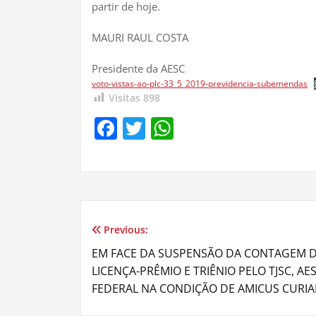
partir de hoje.
MAURI RAUL COSTA
Presidente da AESC
voto-vistas-ao-plc-33_5_2019-previdencia-subemendas
Visitas
898
Facebook
Twitter
WhatsApp
Previous:
Navegação
EM FACE DA SUSPENSÃO DA CONTAGEM D
de
LICENÇA-PRÊMIO E TRIÊNIO PELO TJSC, A
FEDERAL NA CONDIÇÃO DE AMICUS CURIAE
Post