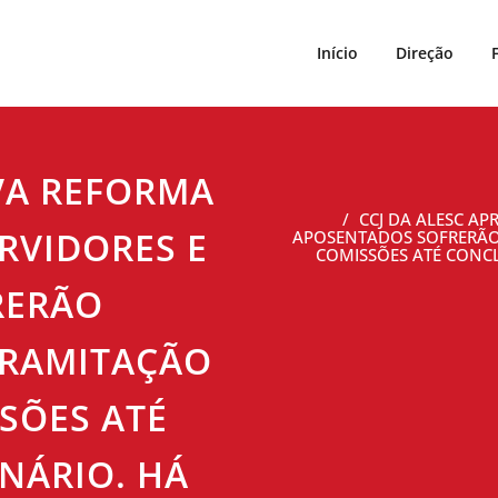
Início
Direção
VA REFORMA
CCJ DA ALESC AP
ERVIDORES E
APOSENTADOS SOFRERÃO 
COMISSÕES ATÉ CONCL
RERÃO
TRAMITAÇÃO
SÕES ATÉ
NÁRIO. HÁ