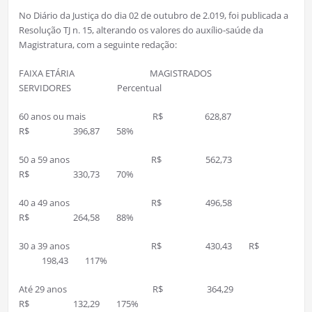
No Diário da Justiça do dia 02 de outubro de 2.019, foi publicada a
Resolução TJ n. 15, alterando os valores do auxílio-saúde da
Magistratura, com a seguinte redação:
FAIXA ETÁRIA MAGISTRADOS
SERVIDORES Percentual
60 anos ou mais R$ 628,87
R$ 396,87 58%
50 a 59 anos R$ 562,73
R$ 330,73 70%
40 a 49 anos R$ 496,58
R$ 264,58 88%
30 a 39 anos R$ 430,43 R$
198,43 117%
Até 29 anos R$ 364,29
R$ 132,29 175%