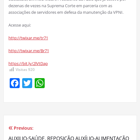
dezenas de vezes na Suprema Corte em parceria com as
associações de servidores em defesa da manutenção da VPNI.
Acesse aqui:
http://twixar.me/tr71
http://twixar.me/Br71
https://bit.ly/2lVtDap
Visitas
920
Facebook
Twitter
WhatsApp
Previous:
Navegação
AUXILIO-SAÚDE. REPOSIÇÃO AUXÍLIO-ALIMENTAÇÃO