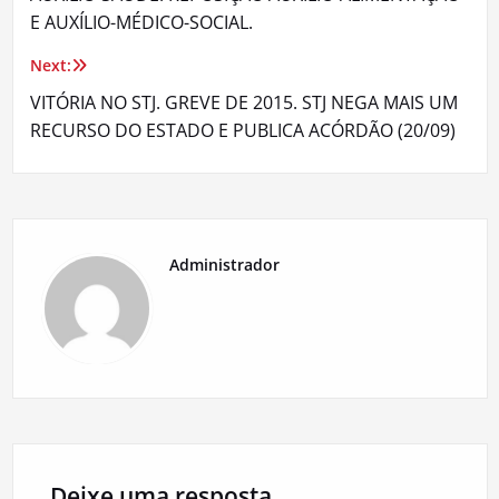
de
E AUXÍLIO-MÉDICO-SOCIAL.
Post
Next:
VITÓRIA NO STJ. GREVE DE 2015. STJ NEGA MAIS UM
RECURSO DO ESTADO E PUBLICA ACÓRDÃO (20/09)
Administrador
Deixe uma resposta