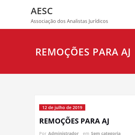
Skip
AESC
to
content
Associação dos Analistas Jurídicos
REMOÇÕES PARA AJ
12 de julho de 2019
REMOÇÕES PARA AJ
Por
Administrador
em
Sem categoria