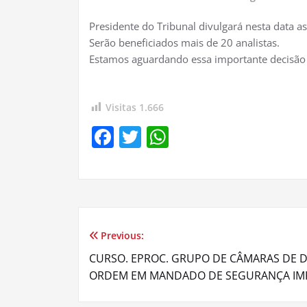
Presidente do Tribunal divulgará nesta data a
Serão beneficiados mais de 20 analistas.
Estamos aguardando essa importante decisão 
Visitas
1.666
Facebook
Twitter
WhatsApp
Previous:
Navegação
CURSO. EPROC. GRUPO DE CÂMARAS DE D
de
ORDEM EM MANDADO DE SEGURANÇA IMP