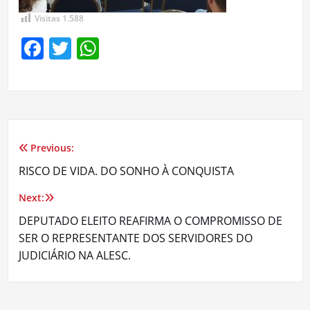
Visitas
1.588
Facebook
Twitter
WhatsApp
Previous:
Navegação
RISCO DE VIDA. DO SONHO À CONQUISTA
de
Next:
Post
DEPUTADO ELEITO REAFIRMA O COMPROMISSO DE
SER O REPRESENTANTE DOS SERVIDORES DO
JUDICIÁRIO NA ALESC.