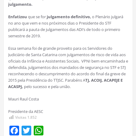
julgamento.
Enfatizou
que se for
julgamento definitivo,
o Plenário julgará
no ano que vem e nos próximos dias o Presidente do STF
publicará a pauta de julgamentos das ADI’s de todo o primeiro
semestre de 2019.
Essa semana foi de grande proveito para os Servidores do
Judiciário de Santa Catarina com julgamentos de risco de vida aos
oficiais da Infância e Assistentes Sociais, VPNI bem encaminhada e
defendida, julgamentos dos mandados de segurança no STF e STJ
reconhecendo o descumprimento do acordo do final da greve de
2015 pela Presidência do TTJSC. Parabéns A
TJ, ACOIJ, ACAPEJE E
ACASPJ,
pelo sucesso e pela união.
Mauri Raul Costa
Presidente da AESC
Visitas
1.852
Facebook
Twitter
WhatsApp