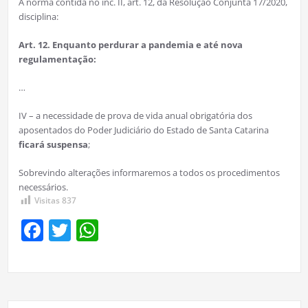
A norma contida no inc. II, art. 12, da Resolução Conjunta 17/2020,
disciplina:
Art. 12. Enquanto perdurar a pandemia e até nova
regulamentação:
…
IV – a necessidade de prova de vida anual obrigatória dos
aposentados do Poder Judiciário do Estado de Santa Catarina
ficará suspensa
;
Sobrevindo alterações informaremos a todos os procedimentos
necessários.
Visitas
837
Facebook
Twitter
WhatsApp