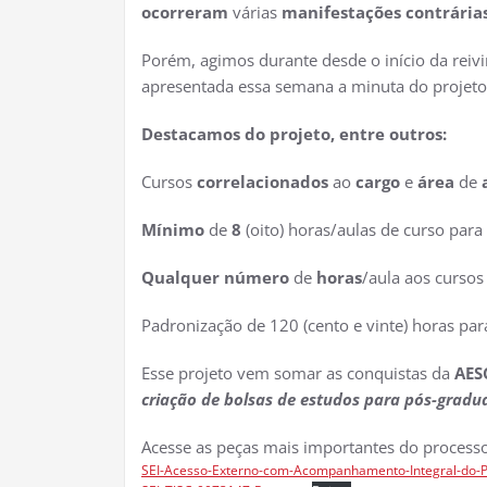
ocorreram
várias
manifestações contrária
Porém, agimos durante desde o início da rei
apresentada essa semana a minuta do projeto
Destacamos do projeto, entre outros:
Cursos
correlacionados
ao
cargo
e
área
de
Mínimo
de
8
(oito) horas/aulas de curso para
Qualquer número
de
horas
/aula aos curso
Padronização de 120 (cento e vinte) horas pa
Esse projeto vem somar as conquistas da
AES
criação de bolsas de estudos para pós-gradu
Acesse as peças mais importantes do processo
SEI-Acesso-Externo-com-Acompanhamento-Integral-do-