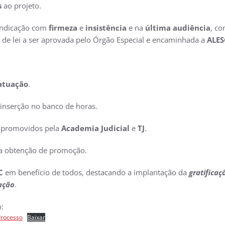
s
ao projeto.
vindicação com
firmeza
e
insistência
e na
última audiência
, co
 de lei a ser aprovada pelo Órgão Especial e encaminhada a
ALE
atuação
.
 inserção no banco de horas.
s promovidos pela
Academia Judicial
e
TJ
.
ra obtenção de promoção.
C
em benefício de todos, destacando a implantação da
gratificaç
ação
.
:
Processo
Baixar