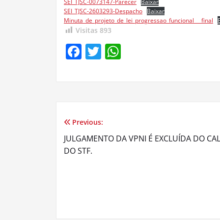
SEI_TJSC-0073147-Parecer
Baixar
SEI_TJSC-2603293-Despacho
Baixar
Minuta_de_projeto_de_lei_progressao_funcional___final
Visitas
893
Facebook
Twitter
WhatsApp
Previous:
Navegação
JULGAMENTO DA VPNI É EXCLUÍDA DO C
de
DO STF.
Post