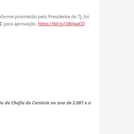
nforme prometido pelo Presidente do TJ, foi
SC
para aprovação.
https://bit.ly/2BrkwCQ
ão de Chefia de Cartório no ano de 2.001 e a