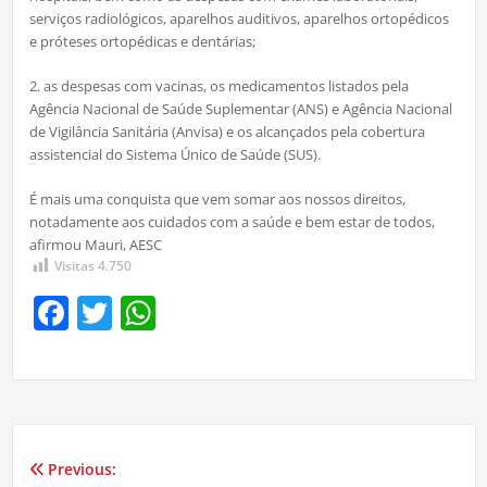
serviços radiológicos, aparelhos auditivos, aparelhos ortopédicos
e próteses ortopédicas e dentárias;
2. as despesas com vacinas, os medicamentos listados pela
Agência Nacional de Saúde Suplementar (ANS) e Agência Nacional
de Vigilância Sanitária (Anvisa) e os alcançados pela cobertura
assistencial do Sistema Único de Saúde (SUS).
É mais uma conquista que vem somar aos nossos direitos,
notadamente aos cuidados com a saúde e bem estar de todos,
afirmou Mauri, AESC
Visitas
4.750
Facebook
Twitter
WhatsApp
Previous:
Navegação