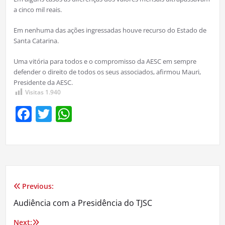
a cinco mil reais.
Em nenhuma das ações ingressadas houve recurso do Estado de
Santa Catarina.
Uma vitória para todos e o compromisso da AESC em sempre
defender o direito de todos os seus associados, afirmou Mauri,
Presidente da AESC.
Visitas
1.940
Facebook
Twitter
WhatsApp
Previous:
Navegação
Audiência com a Presidência do TJSC
de
Next: