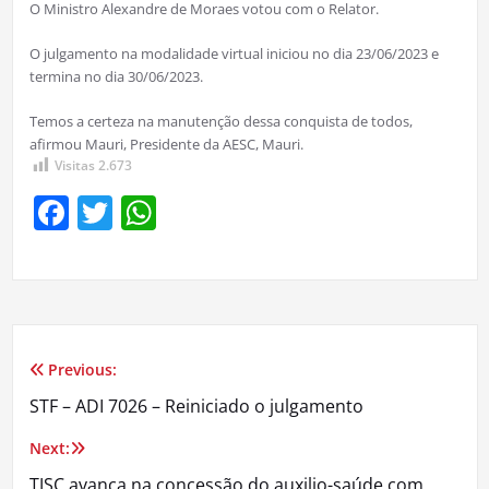
O Ministro Alexandre de Moraes votou com o Relator.
O julgamento na modalidade virtual iniciou no dia 23/06/2023 e
termina no dia 30/06/2023.
Temos a certeza na manutenção dessa conquista de todos,
afirmou Mauri, Presidente da AESC, Mauri.
Visitas
2.673
Facebook
Twitter
WhatsApp
Previous:
Navegação
STF – ADI 7026 – Reiniciado o julgamento
de
Next:
Post
TJSC avança na concessão do auxilio-saúde com