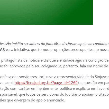
ecisão inédita servidores do Judiciário declaram apoio ao candidato
IAR
essa iniciativa, que tomou proporções preocupantes no nosso E
protagonista da notícia e diz que a entidade agiu na condição de
io foi aprovada pelo seu colegiado, e, portanto, fala em nome de 
defesa dos servidores, inclusive a representatividade do Sinjusc 
esse aqui:
https://fenajud.org.br/?page_id=1260
), a questão em pa
ação com caráter eminentemente político e explícito em favor d
esponsável, que todos os servidores do Judiciário apoiam o citad
ueles que divergem do apoio anunciado.