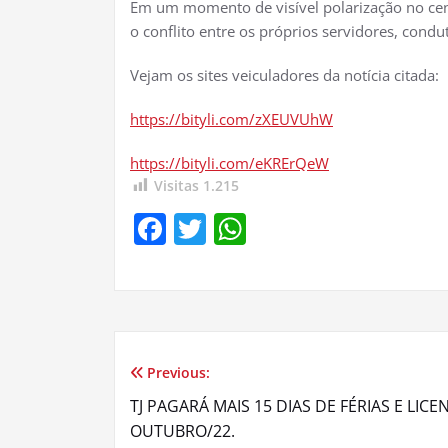
Em um momento de visível polarização no cená
o conflito entre os próprios servidores, condu
Vejam os sites veiculadores da notícia citada:
https://bityli.com/zXEUVUhW
https://bityli.com/eKRErQeW
Visitas
1.215
Facebook
Twitter
WhatsApp
Previous:
Navegação
TJ PAGARÁ MAIS 15 DIAS DE FÉRIAS E LIC
de
OUTUBRO/22.