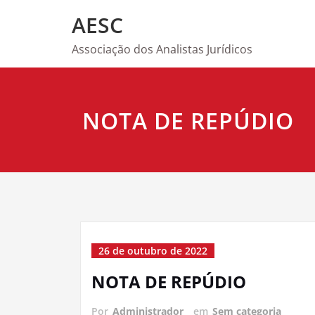
Skip
AESC
to
content
Associação dos Analistas Jurídicos
NOTA DE REPÚDIO
26 de outubro de 2022
NOTA DE REPÚDIO
Por
Administrador
em
Sem categoria