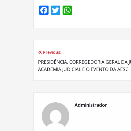
Facebook
Twitter
WhatsApp
Previous:
Navegação
PRESIDÊNCIA. CORREGEDORIA GERAL DA J
de
ACADEMIA JUDICIAL E O EVENTO DA AESC.
Post
Administrador