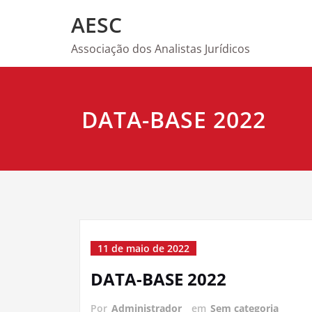
Skip
AESC
to
content
Associação dos Analistas Jurídicos
DATA-BASE 2022
11 de maio de 2022
DATA-BASE 2022
Por
Administrador
em
Sem categoria