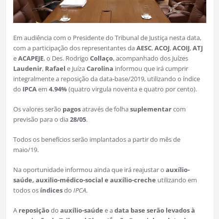
Em audiência com o Presidente do Tribunal de Justiça nesta data,
com a participação dos representantes da
AESC
,
ACOJ
,
ACOIJ
,
ATJ
e
ACAPEJE
, o Des. Rodrigo
Collaço
, acompanhado dos Juízes
Laudenir
,
Rafael
e Juíza
Carolina
informou que irá cumprir
integralmente a reposição da data-base/2019, utilizando o índice
do
IPCA
em
4.94%
(quatro virgula noventa e quatro por cento).
Os valores serão
pagos
através de folha
suplementar
com
previsão para o dia
28/05
.
Todos os benefícios serão implantados a partir do mês de
maio/19.
Na oportunidade informou ainda que irá reajustar o
auxílio-
saúde, auxilio-médico-social e auxílio-creche
utilizando em
todos os
índices
do
IPCA
.
A
reposição
do
auxílio-saúde
e a
data base serão levados à