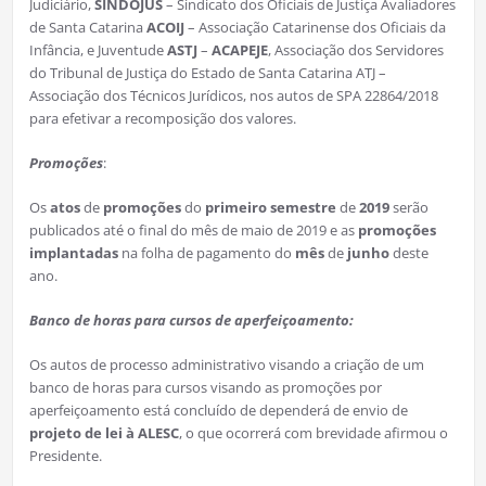
Judiciário,
SINDOJUS
– Sindicato dos Oficiais de Justiça Avaliadores
de Santa Catarina
ACOIJ
– Associação Catarinense dos Oficiais da
Infância, e Juventude
ASTJ
–
ACAPEJE
, Associação dos Servidores
do Tribunal de Justiça do Estado de Santa Catarina ATJ –
Associação dos Técnicos Jurídicos, nos autos de SPA 22864/2018
para efetivar a recomposição dos valores.
Promoções
:
Os
atos
de
promoções
do
primeiro
semestre
de
2019
serão
publicados até o final do mês de maio de 2019 e as
promoções
implantadas
na folha de pagamento do
mês
de
junho
deste
ano.
Banco de horas para cursos de aperfeiçoamento:
Os autos de processo administrativo visando a criação de um
banco de horas para cursos visando as promoções por
aperfeiçoamento está concluído de dependerá de envio de
projeto de lei à ALESC
, o que ocorrerá com brevidade afirmou o
Presidente.