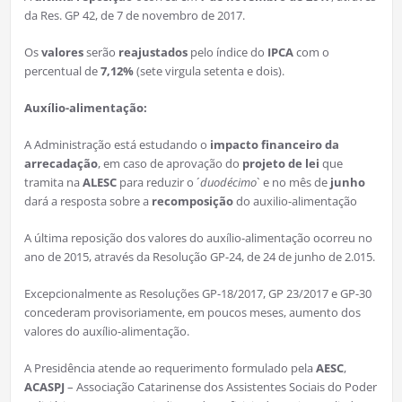
da Res. GP 42, de 7 de novembro de 2017.
Os
valores
serão
reajustados
pelo índice do
IPCA
com o
percentual de
7,12%
(sete virgula setenta e dois).
Auxílio-alimentação:
A Administração está estudando o
impacto financeiro da
arrecadação
, em caso de aprovação do
projeto de lei
que
tramita na
ALESC
para reduzir o ´
duodécimo
` e no mês de
junho
dará a resposta sobre a
recomposição
do auxilio-alimentação
A última reposição dos valores do auxílio-alimentação ocorreu no
ano de 2015, através da Resolução GP-24, de 24 de junho de 2.015.
Excepcionalmente as Resoluções GP-18/2017, GP 23/2017 e GP-30
concederam provisoriamente, em poucos meses, aumento dos
valores do auxílio-alimentação.
A Presidência atende ao requerimento formulado pela
AESC
,
ACASPJ
– Associação Catarinense dos Assistentes Sociais do Poder