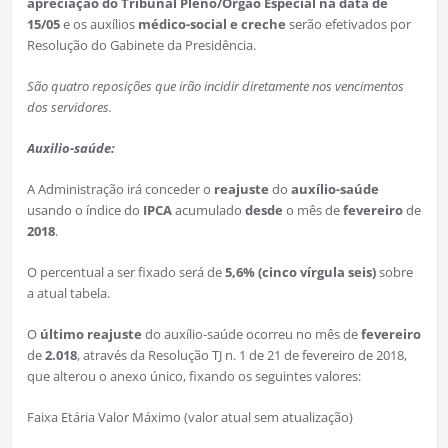
apreciação do Tribunal Pleno/Órgão Especial na data de
15/05
e os auxílios
médico-social e creche
serão efetivados por
Resolução do Gabinete da Presidência.
São quatro reposições que irão incidir diretamente nos vencimentos
dos servidores.
Auxilio-saúde:
A Administração irá conceder o
reajuste
do
auxílio-saúde
usando o índice do
IPCA
acumulado
desde
o mês de
fevereiro
de
2018
.
O percentual a ser fixado será de
5,6% (cinco vírgula seis)
sobre
a atual tabela.
O
último
reajuste
do auxílio-saúde ocorreu no mês de
fevereiro
de
2.018
, através da Resolução TJ n. 1 de 21 de fevereiro de 2018,
que alterou o anexo único, fixando os seguintes valores:
Faixa Etária Valor Máximo (valor atual sem atualização)