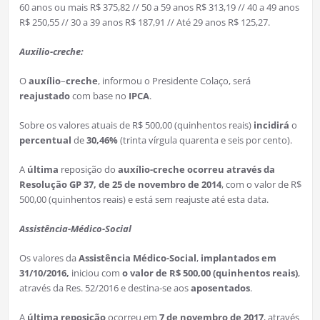
60 anos ou mais R$ 375,82 // 50 a 59 anos R$ 313,19 // 40 a 49 anos
R$ 250,55 // 30 a 39 anos R$ 187,91 // Até 29 anos R$ 125,27.
Auxílio-creche:
O
auxílio
–
creche
, informou o Presidente Colaço, será
reajustado
com base no
IPCA
.
Sobre os valores atuais de R$ 500,00 (quinhentos reais)
incidirá
o
percentual
de
30,46%
(trinta vírgula quarenta e seis por cento).
A
última
reposição do
auxílio-creche ocorreu através da
Resolução GP 37, de 25 de novembro de 2014
, com o valor de R$
500,00 (quinhentos reais) e está sem reajuste até esta data.
Assistência-Médico-Social
Os valores da
Assistência Médico-Social
,
implantados em
31/10/2016,
iniciou com
o valor de R$ 500,00 (quinhentos reais)
,
através da Res. 52/2016 e destina-se aos
aposentados
.
A
última
reposição
ocorreu em
7 de novembro de 2017
, através